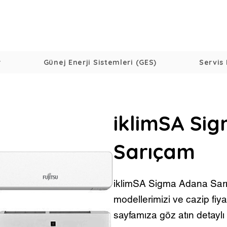
r
Günej Enerji Sistemleri (GES)
Servis 
iklimSA Si
Sarıçam
iklimSA Sigma Adana Sar
modellerimizi ve cazip fiy
sayfamıza göz atın detaylı b