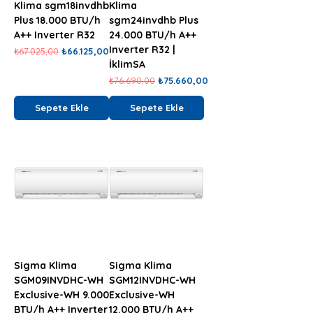
Klima sgm18invdhb
Klima
Plus 18.000 BTU/h
sgm24invdhb Plus
A++ Inverter R32
24.000 BTU/h A++
Inverter R32 |
Normal Fiyat
İndirimli Fiyat
₺67.025,00
₺66.125,00
İklimSA
Normal Fiyat
İndirimli Fiyat
₺76.690,00
₺75.660,00
Sepete Ekle
Sepete Ekle
Sigma Klima
Sigma Klima
SGM09INVDHC-WH
SGM12INVDHC-WH
Exclusive-WH 9.000
Exclusive-WH
BTU/h A++ Inverter
12.000 BTU/h A++