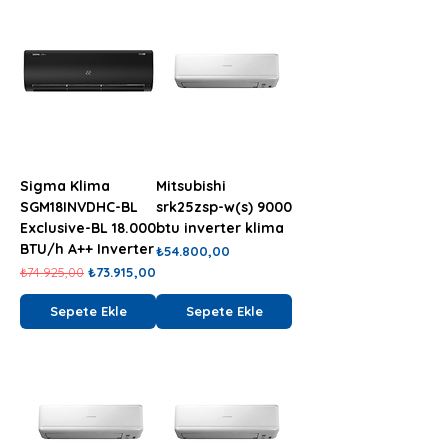
Sigma Klima
Mitsubishi
SGM18INVDHC-BL
srk25zsp-w(s) 9000
Exclusive-BL 18.000
btu inverter klima
BTU/h A++ Inverter
Fiyat
₺54.800,00
Normal Fiyat
İndirimli Fiyat
₺74.925,00
₺73.915,00
Sepete Ekle
Sepete Ekle