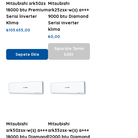
Mitsubishi srk50zs
Mitsubishi
18000 btu Premium
srk25zsx-w(s) a+++
Serisi İnverter
9000 btu Diamond
Klima
Serisi inverter
klima
Fiyat
₺105.655,00
Fiyat
₺0,00
Siparişle Temin
Sepete Ekle
Edilir
Mitsubishi
Mitsubishi
srk50zsx-w(s) a+++
srk35zsx-w(s) a+++
18000 btu Diamond
12000 btu Diamond