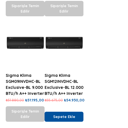
Siparişle Temin
Siparişle Temin
Edilir
Edilir
Sigma Klima
Sigma Klima
SGM09INVDHC-BL
SGM12INVDHC-BL
Exclusive-BL 9.000
Exclusive-BL 12.000
BTU/h A++ Inverter
BTU/h A++ Inverter
Normal Fiyat
İndirimli Fiyat
Normal Fiyat
İndirimli Fiyat
₺51.880,00
₺51.195,00
₺55.675,00
₺54.930,00
Siparişle Temin
Edilir
Sepete Ekle