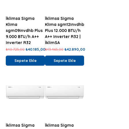
İklimsa Sigma
İklimsa Sigma
Klima
Klima sgm12invdhb
sgm09invdhb Plus
Plus 12.000 BTU/h
9.000 BTU/h A++
A++ Inverter R32 |
Inverter R32
İklimSA
Normal Fiyat
İndirimli Fiyat
Normal Fiyat
İndirimli Fiyat
₺40.725,00
₺40.185,00
₺43.465,00
₺42.890,00
Sepete Ekle
Sepete Ekle
İklimsa Sigma
İklimsa Sigma