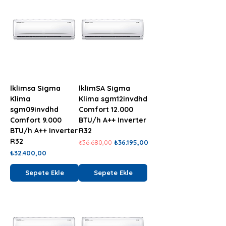
İklimsa Sigma
İklimSA Sigma
Klima
Klima sgm12invdhd
sgm09invdhd
Comfort 12.000
Comfort 9.000
BTU/h A++ Inverter
BTU/h A++ Inverter
R32
R32
Normal Fiyat
İndirimli Fiyat
₺36.680,00
₺36.195,00
Fiyat
₺32.400,00
Sepete Ekle
Sepete Ekle