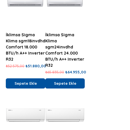
İklimsa Sigma
İklimsa Sigma
Klima sgm18invdhd
Klima
Comfort 18.000
sgm24invdhd
BTU/h A++ Inverter
Comfort 24.000
R32
BTU/h A++ Inverter
R32
Normal Fiyat
İndirimli Fiyat
₺52.575,00
₺51.880,00
Normal Fiyat
İndirimli Fiyat
₺65.835,00
₺64.955,00
Sepete Ekle
Sepete Ekle