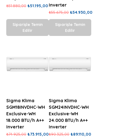
Inverter
Normal Fiyat
İndirimli Fiyat
₺51.880,00
₺51.195,00
Normal Fiyat
İndirimli Fiyat
₺55.675,00
₺54.930,00
Siparişle Temin
Siparişle Temin
Edilir
Edilir
Sigma Klima
Sigma Klima
SGM18INVDHC-WH
SGM24INVDHC-WH
Exclusive-WH
Exclusive-WH
18.000 BTU/h A++
24.000 BTU/h A++
Inverter
Inverter
Normal Fiyat
İndirimli Fiyat
Normal Fiyat
İndirimli Fiyat
₺74.925,00
₺73.915,00
₺90.325,00
₺89.110,00