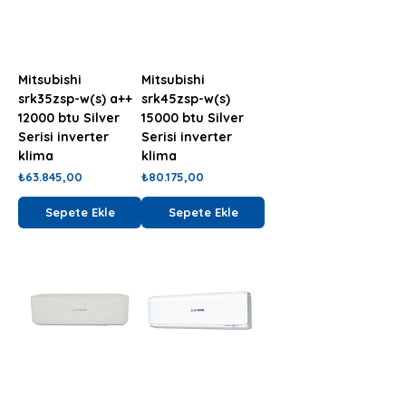
Mitsubishi
Mitsubishi
srk35zsp-w(s) a++
srk45zsp-w(s)
12000 btu Silver
15000 btu Silver
Serisi inverter
Serisi inverter
klima
klima
Fiyat
Fiyat
₺63.845,00
₺80.175,00
Sepete Ekle
Sepete Ekle