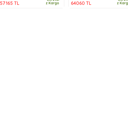
57165 TL
64060 TL
z Kargo
z Kar