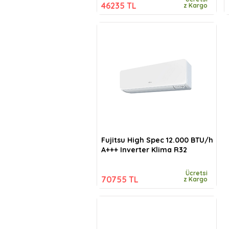
46235 TL
z Kargo
Fujitsu High Spec 12.000 BTU/h
A+++ Inverter Klima R32
Ücretsi
70755 TL
z Kargo