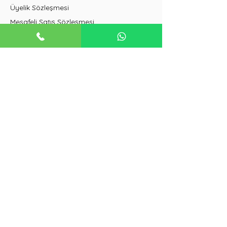
Üyelik Sözleşmesi
Mesafeli Satış Sözleşmesi
İptal ve İade Koşulları
Duvar Tipi Klimalar
Salon Tipi Klimalar
VRF Klimalar
Güneş Enerjisi Sistemleri
Buzdolapları
Isı Pompaları
Havalandırma Sistemleri
+90 542 322 14 22
freshklima@iklimsa.com
freshmuhendislik@iklimsa.com