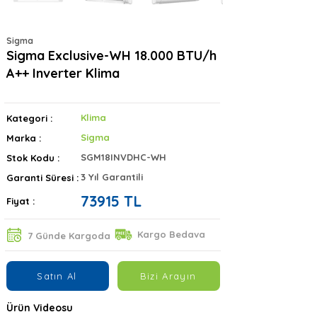
Sigma
Sigma Exclusive-WH 18.000 BTU/h
A++ Inverter Klima
Klima
Kategori :
Sigma
Marka :
SGM18INVDHC-WH
Stok Kodu :
3 Yıl Garantili
Garanti Süresi :
73915 TL
Fiyat :
Kargo Bedava
7 Günde Kargoda
Satın Al
Bizi Arayın
Ürün Videosu