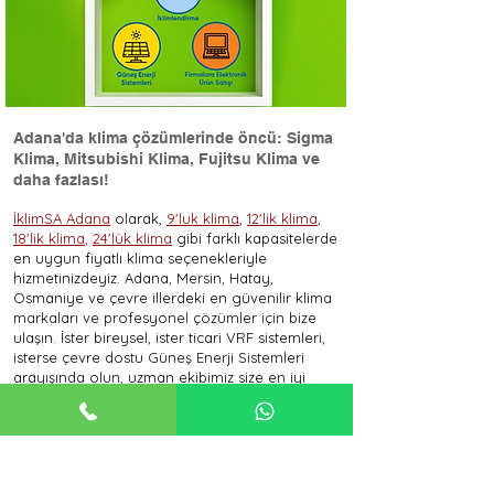
Adana'da klima çözümlerinde öncü: Sigma
Klima, Mitsubishi Klima, Fujitsu Klima ve
daha fazlası!
İklimSA Adana
olarak,
9'luk klima
,
12'lik klima
,
18'lik klima
,
24'lük klima
gibi farklı kapasitelerde
en uygun fiyatlı klima seçenekleriyle
hizmetinizdeyiz. Adana, Mersin, Hatay,
Osmaniye ve çevre illerdeki en güvenilir klima
markaları ve profesyonel çözümler için bize
ulaşın. İster bireysel, ister ticari VRF sistemleri,
isterse çevre dostu Güneş Enerji Sistemleri
arayışında olun, uzman ekibimiz size en iyi
hizmeti sunmak için burada.
En uygun klima fiyatları, farklı klima modelleri
ve klima montajı konularında daha fazla bilgi
almak için ilgili sayfalarımıza göz atın:
Sigma Klima