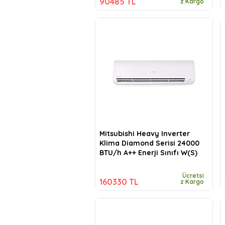
90485 TL
z Kargo
Mitsubishi Heavy Inverter
Klima Diamond Serisi 24000
BTU/h A++ Enerji Sınıfı W(S)
Ücretsi
160330 TL
z Kargo