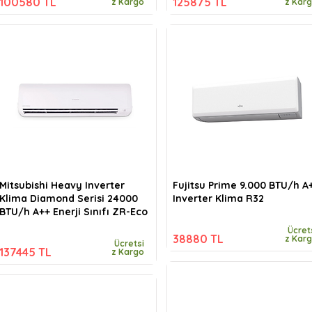
100580 TL
125875 TL
z Kargo
z Kar
Mitsubishi Heavy Inverter
Fujitsu Prime 9.000 BTU/h A
Klima Diamond Serisi 24000
Inverter Klima R32
BTU/h A++ Enerji Sınıfı ZR-Eco
Ücret
38880 TL
z Kar
Ücretsi
137445 TL
z Kargo