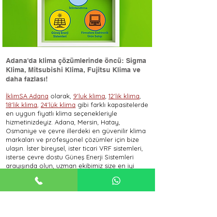
Adana'da klima çözümlerinde öncü: Sigma
Klima, Mitsubishi Klima, Fujitsu Klima ve
daha fazlası!
İklimSA Adana
olarak,
9'luk klima
,
12'lik klima
,
18'lik klima
,
24'lük klima
gibi farklı kapasitelerde
en uygun fiyatlı klima seçenekleriyle
hizmetinizdeyiz. Adana, Mersin, Hatay,
Osmaniye ve çevre illerdeki en güvenilir klima
markaları ve profesyonel çözümler için bize
ulaşın. İster bireysel, ister ticari VRF sistemleri,
isterse çevre dostu Güneş Enerji Sistemleri
arayışında olun, uzman ekibimiz size en iyi
hizmeti sunmak için burada.
En uygun klima fiyatları, farklı klima modelleri
ve klima montajı konularında daha fazla bilgi
almak için ilgili sayfalarımıza göz atın:
Sigma Klima