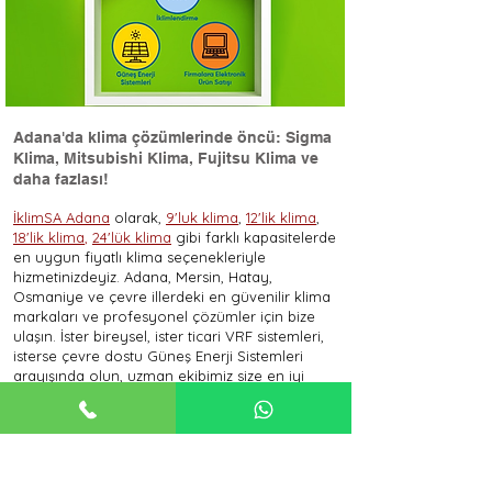
Adana'da klima çözümlerinde öncü: Sigma
Klima, Mitsubishi Klima, Fujitsu Klima ve
daha fazlası!
İklimSA Adana
olarak,
9'luk klima
,
12'lik klima
,
18'lik klima
,
24'lük klima
gibi farklı kapasitelerde
en uygun fiyatlı klima seçenekleriyle
hizmetinizdeyiz. Adana, Mersin, Hatay,
Osmaniye ve çevre illerdeki en güvenilir klima
markaları ve profesyonel çözümler için bize
ulaşın. İster bireysel, ister ticari VRF sistemleri,
isterse çevre dostu Güneş Enerji Sistemleri
arayışında olun, uzman ekibimiz size en iyi
hizmeti sunmak için burada.
En uygun klima fiyatları, farklı klima modelleri
ve klima montajı konularında daha fazla bilgi
almak için ilgili sayfalarımıza göz atın:
Sigma Klima