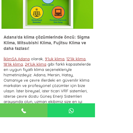
Adana'da klima çözümlerinde öncü: Sigma
Klima, Mitsubishi Klima, Fujitsu Klima ve
daha fazlası!
İklimSA Adana
olarak,
9'luk klima
,
12'lik klima
,
18'lik klima
,
24'lük klima
gibi farklı kapasitelerde
en uygun fiyatlı klima seçenekleriyle
hizmetinizdeyiz. Adana, Mersin, Hatay,
Osmaniye ve çevre illerdeki en güvenilir klima
markaları ve profesyonel çözümler için bize
ulaşın. İster bireysel, ister ticari VRF sistemleri,
isterse çevre dostu Güneş Enerji Sistemleri
arayışında olun, uzman ekibimiz size en iyi
hizmeti sunmak için burada.
En uygun klima fiyatları, farklı klima modelleri
ve klima montajı konularında daha fazla bilgi
almak için ilgili sayfalarımıza göz atın:
Sigma Klima