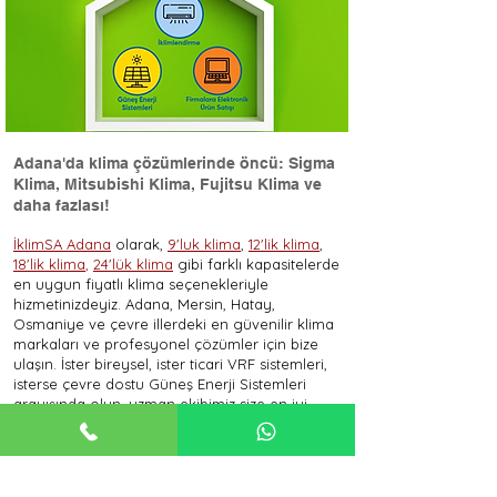
Adana'da klima çözümlerinde öncü: Sigma
Klima, Mitsubishi Klima, Fujitsu Klima ve
daha fazlası!
İklimSA Adana
olarak,
9'luk klima
,
12'lik klima
,
18'lik klima
,
24'lük klima
gibi farklı kapasitelerde
en uygun fiyatlı klima seçenekleriyle
hizmetinizdeyiz. Adana, Mersin, Hatay,
Osmaniye ve çevre illerdeki en güvenilir klima
markaları ve profesyonel çözümler için bize
ulaşın. İster bireysel, ister ticari VRF sistemleri,
isterse çevre dostu Güneş Enerji Sistemleri
arayışında olun, uzman ekibimiz size en iyi
hizmeti sunmak için burada.
En uygun klima fiyatları, farklı klima modelleri
ve klima montajı konularında daha fazla bilgi
almak için ilgili sayfalarımıza göz atın: