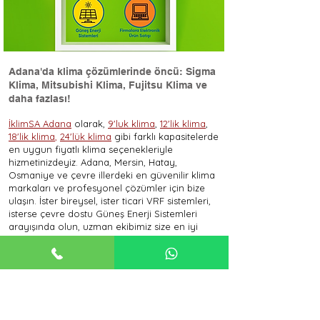
Adana'da klima çözümlerinde öncü: Sigma
Klima, Mitsubishi Klima, Fujitsu Klima ve
daha fazlası!
İklimSA Adana
olarak,
9'luk klima
,
12'lik klima
,
18'lik klima
,
24'lük klima
gibi farklı kapasitelerde
en uygun fiyatlı klima seçenekleriyle
hizmetinizdeyiz. Adana, Mersin, Hatay,
Osmaniye ve çevre illerdeki en güvenilir klima
markaları ve profesyonel çözümler için bize
ulaşın. İster bireysel, ister ticari VRF sistemleri,
isterse çevre dostu Güneş Enerji Sistemleri
arayışında olun, uzman ekibimiz size en iyi
hizmeti sunmak için burada.
En uygun klima fiyatları, farklı klima modelleri
ve klima montajı konularında daha fazla bilgi
almak için ilgili sayfalarımıza göz atın:
Sigma Klima
Mitsubishi Klima
Fujitsu Klima