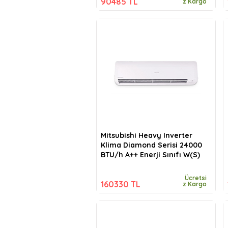
90485 TL
z Kargo
Mitsubishi Heavy Inverter
Klima Diamond Serisi 24000
BTU/h A++ Enerji Sınıfı W(S)
Ücretsi
160330 TL
z Kargo