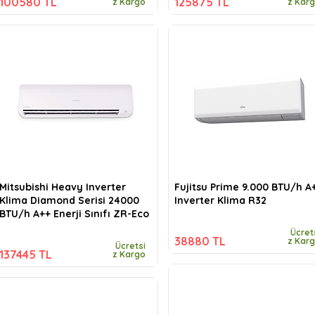
100580 TL
125875 TL
z Kargo
z Kar
Mitsubishi Heavy Inverter
Fujitsu Prime 9.000 BTU/h A
Klima Diamond Serisi 24000
Inverter Klima R32
BTU/h A++ Enerji Sınıfı ZR-Eco
Ücret
38880 TL
z Kar
Ücretsi
137445 TL
z Kargo