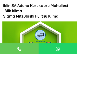
İklimSA Adana Kurukopru Mahallesi
18lik klima
Sigma Mitsubishi Fujitsu Klima
İklimSA Adana Kurukopru Mahallesi 18lik klima
olarak Sigma, Mitsubishi ve Fujitsu klima
ürünlerimizle sizlere en kaliteli hizmeti
sunuyoruz. Adana'daki mağazamızda ve internet
sitemiz üzerinden, enerji tasarruflu, yüksek
performanslı ve dayanıklı klimalarımızı
inceleyebilirsiniz. İklimSA güvencesiyle klima
ihtiyaçlarınızı karşılamak için hemen bize ulaşın.
İklimSA Adana Kurukopru Mahallesi 18lik klima