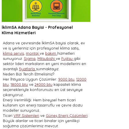
İklimSA Adana Bayisi - Profesyonel
Klima Hizmetleri
Adana ve çevresinde İklimSA bayisi olarak, ev
ve iş yerleriniz için profesyonel klima satış,
klima servis
,
montaj
ve
bakım
hizmetleri
sunuyoruz.
Sigma
,
Mitsubishi
ve
Fujitsu
gibi
sektör lideri markaların en yeni modellerini en
avantajlı
fiyatlarla
sunmaktayız.
Neden Bizi Tercih Etmelisiniz?
Her İhtiyaca Uygun Çözümler:
9000 btu
,
12000
btu
,
18000 btu
ve
24000 btu
kapasiteli klima
seçenekleriyle konforunuzu en üst seviyeye
çıkarıyoruz.
Enerji Verimliliği: Hem bireysel hem ticari
kullanım için enerji tasarruflu ve çevre dostu
modeller sunuyoruz.
Ticari
VRF Sistemleri
ve
Güneş Enerji Çözümleri
:
Büyük alanlar ve ticari binalar için yenilikçi
soğutma çözümlerimiz mevcut.