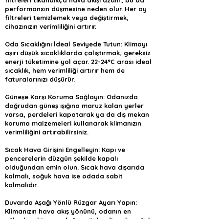
filtreleri tıkandıkça hava akışı azalır, bu da
performansın düşmesine neden olur. Her ay
filtreleri temizlemek veya değiştirmek,
cihazınızın verimliliğini artırır.
Oda Sıcaklığını İdeal Seviyede Tutun: Klimayı
aşırı düşük sıcaklıklarda çalıştırmak, gereksiz
enerji tüketimine yol açar. 22-24°C arası ideal
sıcaklık, hem verimliliği artırır hem de
faturalarınızı düşürür.
Güneşe Karşı Koruma Sağlayın: Odanızda
doğrudan güneş ışığına maruz kalan yerler
varsa, perdeleri kapatarak ya da dış mekan
koruma malzemeleri kullanarak klimanızın
verimliliğini artırabilirsiniz.
Sıcak Hava Girişini Engelleyin: Kapı ve
pencerelerin düzgün şekilde kapalı
olduğundan emin olun. Sıcak hava dışarıda
kalmalı, soğuk hava ise odada sabit
kalmalıdır.
Duvarda Aşağı Yönlü Rüzgar Ayarı Yapın:
Klimanızın hava akış yönünü, odanın en