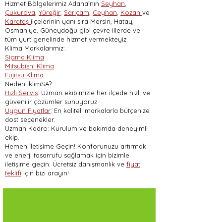
Hizmet Bölgelerimiz Adana’nın
Seyhan
,
Çukurova
,
Yüreğir
,
Sarıçam
,
Ceyhan
,
Kozan
ve
Karataş
ilçelerinin yanı sıra Mersin, Hatay,
Osmaniye, Güneydoğu gibi çevre illerde ve
tüm yurt genelinde hizmet vermekteyiz.
Klima Markalarımız:
Sigma Klima
Mitsubishi Klima
Fujitsu Klima
Neden İklimSA?
Hızlı Servis
: Uzman ekibimizle her ilçede hızlı ve
güvenilir çözümler sunuyoruz.
Uygun Fiyatlar
: En kaliteli markalarla bütçenize
dost seçenekler.
Uzman Kadro: Kurulum ve bakımda deneyimli
ekip.
Hemen İletişime Geçin! Konforunuzu artırmak
ve enerji tasarrufu sağlamak için bizimle
iletişime geçin. Ücretsiz danışmanlık ve
fiyat
teklifi
için bizi arayın!