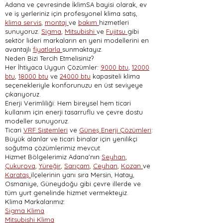
Adana ve çevresinde İklimSA bayisi olarak, ev
ve iş yerleriniz için profesyonel klima satış,
klima servis
,
montaj
ve
bakım
hizmetleri
sunuyoruz.
Sigma
,
Mitsubishi
ve
Fujitsu
gibi
sektör lideri markaların en yeni modellerini en
avantajlı
fiyatlarla
sunmaktayız.
Neden Bizi Tercih Etmelisiniz?
Her İhtiyaca Uygun Çözümler:
9000 btu
,
12000
btu
,
18000 btu
ve
24000 btu
kapasiteli klima
seçenekleriyle konforunuzu en üst seviyeye
çıkarıyoruz.
Enerji Verimliliği: Hem bireysel hem ticari
kullanım için enerji tasarruflu ve çevre dostu
modeller sunuyoruz.
Ticari
VRF Sistemleri
ve
Güneş Enerji Çözümleri
:
Büyük alanlar ve ticari binalar için yenilikçi
soğutma çözümlerimiz mevcut.
Hizmet Bölgelerimiz Adana’nın
Seyhan
,
Çukurova
,
Yüreğir
,
Sarıçam
,
Ceyhan
,
Kozan
ve
Karataş
ilçelerinin yanı sıra Mersin, Hatay,
Osmaniye, Güneydoğu gibi çevre illerde ve
tüm yurt genelinde hizmet vermekteyiz.
Klima Markalarımız:
Sigma Klima
Mitsubishi Klima