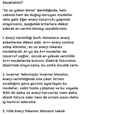
Seçersiniz?
"En az yakan klima" denildiğinde, hem
cebinizi hem de doğayı koruyan modeller
akla gelir. Eğer enerji tasarrufu yapmak
istiyorsanız, aşağıdaki kriterlere dikkat
ederek en verimli klimayı seçebilirsiniz:
1. Enerji Verimliliği Sınıfı: Klimaların enerji
etiketlerine dikkat edin. A+++ enerji sınıfına
sahip klimalar, en az enerji tüketen
modellerdir. A+ ya da A++ modeller de
tasarruf sağlar, ancak en yüksek verimlilik
A+++ modellerde bulunur. Elektrik faturanızı
düşürmek istiyorsanız, bu sınıfa öncelik verin.
2. İnverter Teknolojisi: İnverter klimalar,
enerji verimliliğinde öne çıkar. Ortam
sıcaklığına göre gücünü ayarlayan bu
modeller, sabit hızda çalışmaz ve bu sayede
%30-40 daha az enerji harcarlar. Hem daha
düşük fatura öder hem de ortam ısısını daha
iyi kontrol edersiniz.
3. Yıllık Enerji Tüketimi: Klimanın teknik