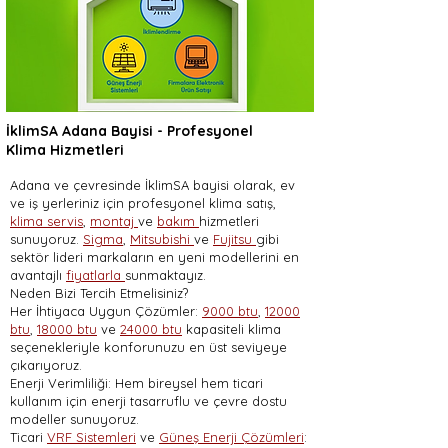
İklimSA Adana Bayisi - Profesyonel
Klima Hizmetleri
Adana ve çevresinde İklimSA bayisi olarak, ev
ve iş yerleriniz için profesyonel klima satış,
klima servis
,
montaj
ve
bakım
hizmetleri
sunuyoruz.
Sigma
,
Mitsubishi
ve
Fujitsu
gibi
sektör lideri markaların en yeni modellerini en
avantajlı
fiyatlarla
sunmaktayız.
Neden Bizi Tercih Etmelisiniz?
Her İhtiyaca Uygun Çözümler:
9000 btu
,
12000
btu
,
18000 btu
ve
24000 btu
kapasiteli klima
seçenekleriyle konforunuzu en üst seviyeye
çıkarıyoruz.
Enerji Verimliliği: Hem bireysel hem ticari
kullanım için enerji tasarruflu ve çevre dostu
modeller sunuyoruz.
Ticari
VRF Sistemleri
ve
Güneş Enerji Çözümleri
: