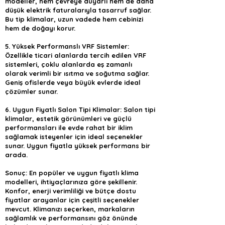
modeller, hem çevreye duyarlı hem de daha
düşük elektrik faturalarıyla tasarruf sağlar.
Bu tip klimalar, uzun vadede hem cebinizi
hem de doğayı korur.
5. Yüksek Performanslı VRF Sistemler:
Özellikle ticari alanlarda tercih edilen VRF
sistemleri, çoklu alanlarda eş zamanlı
olarak verimli bir ısıtma ve soğutma sağlar.
Geniş ofislerde veya büyük evlerde ideal
çözümler sunar.
6. Uygun Fiyatlı Salon Tipi Klimalar: Salon tipi
klimalar, estetik görünümleri ve güçlü
performansları ile evde rahat bir iklim
sağlamak isteyenler için ideal seçenekler
sunar. Uygun fiyatla yüksek performans bir
arada.
Sonuç: En popüler ve uygun fiyatlı klima
modelleri, ihtiyaçlarınıza göre şekillenir.
Konfor, enerji verimliliği ve bütçe dostu
fiyatlar arayanlar için çeşitli seçenekler
mevcut. Klimanızı seçerken, markaların
sağlamlık ve performansını göz önünde