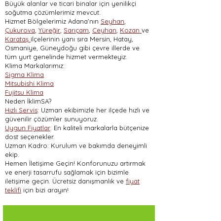
Büyük alanlar ve ticari binalar için yenilikçi
soğutma çözümlerimiz mevcut.
Hizmet Bölgelerimiz Adana’nın
Seyhan
,
Çukurova
,
Yüreğir
,
Sarıçam
,
Ceyhan
,
Kozan
ve
Karataş
ilçelerinin yanı sıra Mersin, Hatay,
Osmaniye, Güneydoğu gibi çevre illerde ve
tüm yurt genelinde hizmet vermekteyiz.
Klima Markalarımız:
Sigma Klima
Mitsubishi Klima
Fujitsu Klima
Neden İklimSA?
Hızlı Servis
: Uzman ekibimizle her ilçede hızlı ve
güvenilir çözümler sunuyoruz.
Uygun Fiyatlar
: En kaliteli markalarla bütçenize
dost seçenekler.
Uzman Kadro: Kurulum ve bakımda deneyimli
ekip.
Hemen İletişime Geçin! Konforunuzu artırmak
ve enerji tasarrufu sağlamak için bizimle
iletişime geçin. Ücretsiz danışmanlık ve
fiyat
teklifi
için bizi arayın!