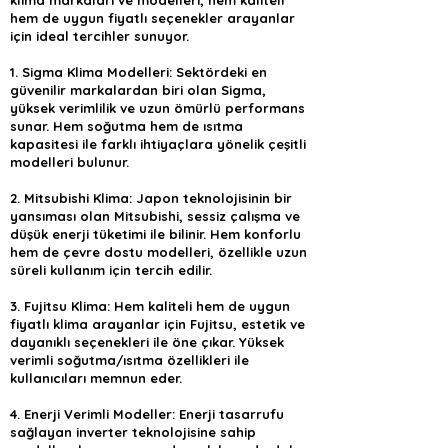
klima markaları ve modelleri, hem kaliteli
hem de uygun fiyatlı seçenekler arayanlar
için ideal tercihler sunuyor.
1. Sigma Klima Modelleri: Sektördeki en
güvenilir markalardan biri olan Sigma,
yüksek verimlilik ve uzun ömürlü performans
sunar. Hem soğutma hem de ısıtma
kapasitesi ile farklı ihtiyaçlara yönelik çeşitli
modelleri bulunur.
2. Mitsubishi Klima: Japon teknolojisinin bir
yansıması olan Mitsubishi, sessiz çalışma ve
düşük enerji tüketimi ile bilinir. Hem konforlu
hem de çevre dostu modelleri, özellikle uzun
süreli kullanım için tercih edilir.
3. Fujitsu Klima: Hem kaliteli hem de uygun
fiyatlı klima arayanlar için Fujitsu, estetik ve
dayanıklı seçenekleri ile öne çıkar. Yüksek
verimli soğutma/ısıtma özellikleri ile
kullanıcıları memnun eder.
4. Enerji Verimli Modeller: Enerji tasarrufu
sağlayan inverter teknolojisine sahip