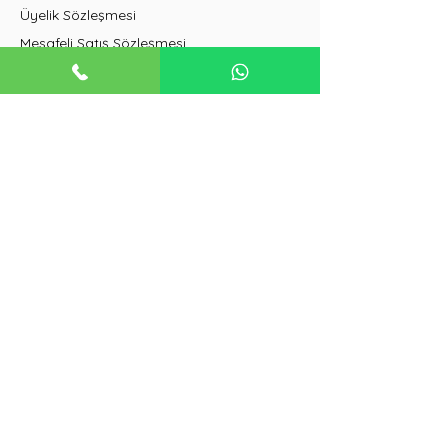
Üyelik Sözleşmesi
Mesafeli Satış Sözleşmesi
İptal ve İade Koşulları
Duvar Tipi Klimalar
Salon Tipi Klimalar
VRF Klimalar
Güneş Enerjisi Sistemleri
Buzdolapları
Isı Pompaları
Havalandırma Sistemleri
+90 542 322 14 22
freshklima@iklimsa.com
freshmuhendislik@iklimsa.com