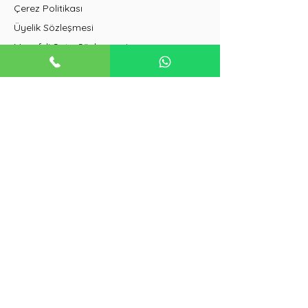
Çerez Politikası
Üyelik Sözleşmesi
Mesafeli Satış Sözleşmesi
İptal ve İade Koşulları
Duvar Tipi Klimalar
Salon Tipi Klimalar
VRF Klimalar
Güneş Enerjisi Sistemleri
Buzdolapları
Isı Pompaları
Havalandırma Sistemleri
+90 542 322 14 22
freshklima@iklimsa.com
freshmuhendislik@iklimsa.com