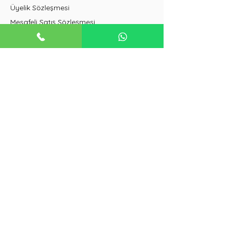
Üyelik Sözleşmesi
Mesafeli Satış Sözleşmesi
İptal ve İade Koşulları
Duvar Tipi Klimalar
Salon Tipi Klimalar
VRF Klimalar
Güneş Enerjisi Sistemleri
Buzdolapları
Isı Pompaları
Havalandırma Sistemleri
+90 542 322 14 22
freshklima@iklimsa.com
freshmuhendislik@iklimsa.com