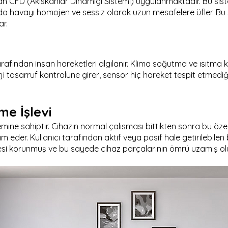
n CFD (Akıskanlar Dinamigi Sistemi) uygulanmaktadır. Bu sist
da havayı homojen ve sessiz olarak uzun mesafelere üfler. Bu
ar.
arafından insan hareketleri algılanır. Klima soğutma ve ısıtma 
rji tasarruf kontrolüne girer, sensör hiç hareket tespit etmedi
me İşlevi
emine sahiptir. Cihazın normal çalısması bittikten sonra bu öze
eder. Kullanıcı tarafından aktif veya pasif hale getirilebilen
si korunmuş ve bu sayede cihaz parçalarının ömrü uzamış olu