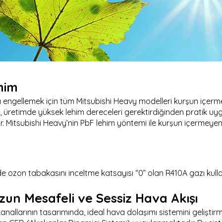
him
ı engellemek için tüm Mitsubishi Heavy modelleri kurşun içer
, üretimde yüksek lehim dereceleri gerektirdiğinden pratik uy
olur. Mitsubishi Heavy’nin PbF lehim yöntemi ile kurşun içermeye
e ozon tabakasını inceltme katsayısı “0” olan R410A gazı kulla
zun Mesafeli ve Sessiz Hava Akışı
nallarının tasarımında, ideal hava dolaşımı sistemini geliştir