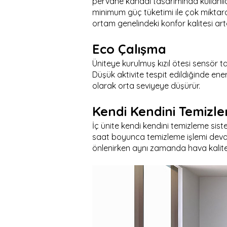
pervane kanadı tasarımında kullanıla
minimum güç tüketimi ile çok miktar
ortam genelindeki konfor kalitesi art
Eco Çalışma
Üniteye kurulmuş kızıl ötesi sensör t
Düşük aktivite tespit edildiğinde ene
olarak orta seviyeye düşürür.
Kendi Kendini Temizle
İç ünite kendi kendini temizleme sist
saat boyunca temizleme işlemi devam 
önlenirken aynı zamanda hava kalite