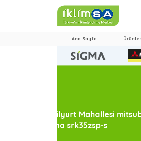
Ana Sayfa
Ürünle
Yesilyurt Mahallesi mitsub
Klima srk35zsp-s