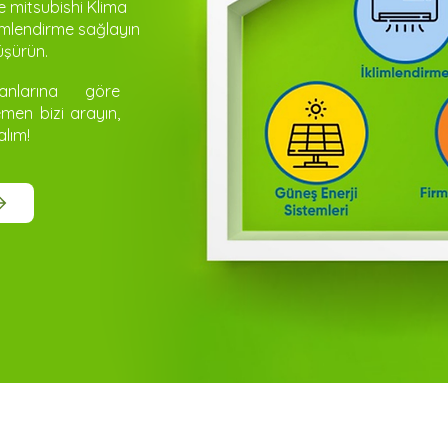
de mitsubishi Klima
imlendirme sağlayın
üşürün.
anlarına göre
emen bizi arayın,
alım!