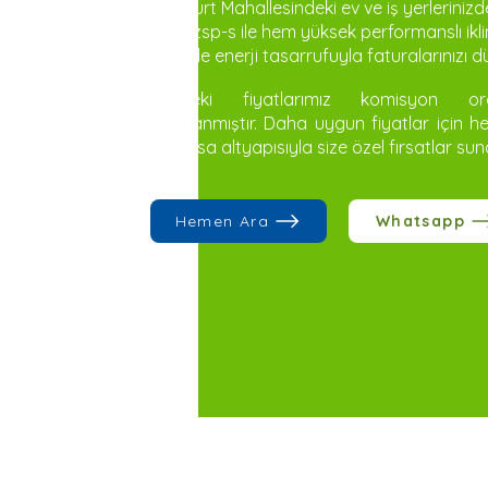
Yesilyurt Mahallesindeki ev ve iş yerleriniz
srk35zsp-s ile hem yüksek performanslı ikl
hem de enerji tasarrufuyla faturalarınızı d
Sitedeki fiyatlarımız komisyon or
ayarlanmıştır. Daha uygun fiyatlar için h
Teknosa altyapısıyla size özel fırsatlar sun
Hemen Ara
Whatsapp