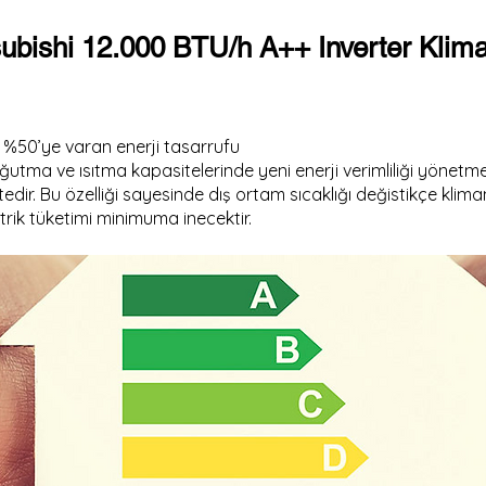
subishi 12.000 BTU/h A++ Inverter Klim
 %50’ye varan enerji tasarrufu
ğutma ve ısıtma kapasitelerinde yeni enerji verimliliği yönetmel
dir. Bu özelliği sayesinde dış ortam sıcaklığı değistikçe klim
rik tüketimi minimuma inecektir.