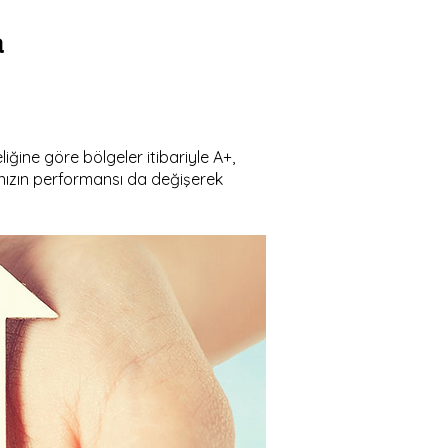
a
iğine göre bölgeler itibariyle A+,
anızın performansı da değişerek