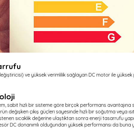
arrufu
sı değiştiricisi) ve yüksek verimlilik sağlayan DC motor ile yü
loji
istem, sabit hızlı bir sisteme göre birçok performans avantajına 
 değişken çıkış güçleri sayesinde hızlı bir soğutma veya ısı
az istenen sıcaklık değerine ulaştıktan sonra enerji tasarrufu y
esör DC donanımlı olduğundan yüksek performansı da buna ya