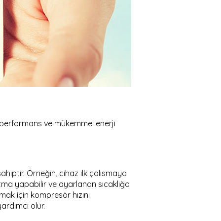
ksek performans ve mükemmel enerji
sahiptir. Örneğin, cihaz ilk çalısmaya
tma yapabilir ve ayarlanan sıcaklığa
apmak için kompresör hızını
rdımcı olur.