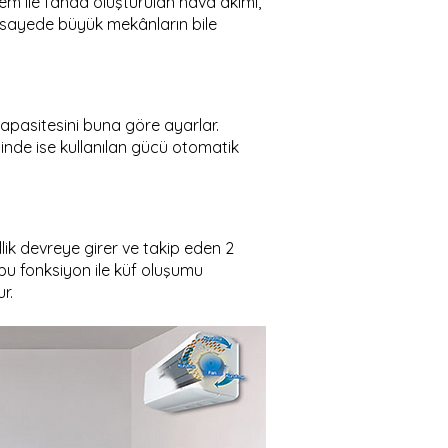
em ile fanda oluşturulan hava akımı,
 sayede büyük mekânların bile
kapasitesini buna göre ayarlar.
ğinde ise kullanılan gücü otomatik
llik devreye girer ve takip eden 2
 bu fonksiyon ile küf oluşumu
r.