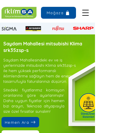
Mağaza
Saydam Mahallesi mitsubishi Klima
srk35zsp-s
Saydam Mahallesindeki ev ve iş
yerlerinizde mitsubishi Klima srk35zsp-s
ile hem yüksek performanslı
iklimlendirme sağlayın hem de enerji
tasarrufuyla faturalarınızı düşürün.
Sitedeki fiyatlarımız komisyon
oranlarına göre ayarlanmıştır.
Daha uygun fiyatlar için hemen
bizi arayın, Teknosa altyapısıyla
size özel fırsatlar sunalım!
Hemen Ara