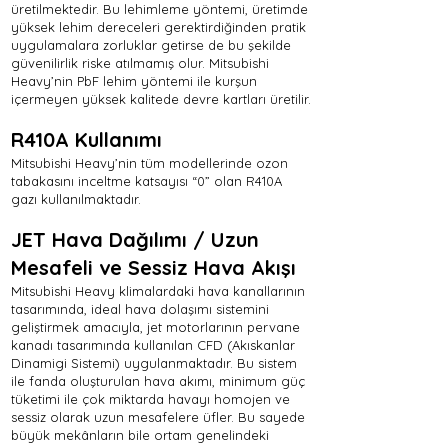
üretilmektedir. Bu lehimleme yöntemi, üretimde
yüksek lehim dereceleri gerektirdiğinden pratik
uygulamalara zorluklar getirse de bu şekilde
güvenilirlik riske atılmamış olur. Mitsubishi
Heavy’nin PbF lehim yöntemi ile kurşun
içermeyen yüksek kalitede devre kartları üretilir.
R410A Kullanımı
Mitsubishi Heavy’nin tüm modellerinde ozon
tabakasını inceltme katsayısı “0” olan R410A
gazı kullanılmaktadır.
JET Hava Dağılımı / Uzun
Mesafeli ve Sessiz Hava Akışı
Mitsubishi Heavy klimalardaki hava kanallarının
tasarımında, ideal hava dolaşımı sistemini
geliştirmek amacıyla, jet motorlarının pervane
kanadı tasarımında kullanılan CFD (Akıskanlar
Dinamigi Sistemi) uygulanmaktadır. Bu sistem
ile fanda oluşturulan hava akımı, minimum güç
tüketimi ile çok miktarda havayı homojen ve
sessiz olarak uzun mesafelere üfler. Bu sayede
büyük mekânların bile ortam genelindeki