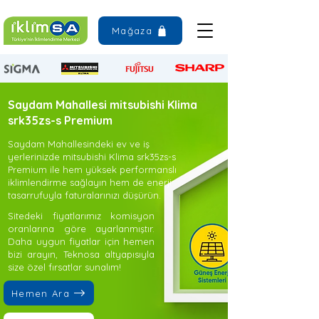
Mağaza
Saydam Mahallesi mitsubishi Klima
srk35zs-s Premium
Saydam Mahallesindeki ev ve iş
yerlerinizde mitsubishi Klima srk35zs-s
Premium ile hem yüksek performanslı
iklimlendirme sağlayın hem de enerji
tasarrufuyla faturalarınızı düşürün.
Sitedeki fiyatlarımız komisyon
oranlarına göre ayarlanmıştır.
Daha uygun fiyatlar için hemen
bizi arayın, Teknosa altyapısıyla
size özel fırsatlar sunalım!
Hemen Ara