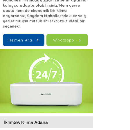
Mahallesi’nın sıcak yazları ve serin kışlarına
kolayca adapte olabilirsiniz. Hem çevre
dostu hem de ekonomik bir klima
arıyorsanız, Saydam Mahallesi'daki ev ve iş
yerleriniz için mitsubishi srk35zs-s ideal bir
seçenek!
Hemen Ara
Whatsapp
İklimSA Klima Adana