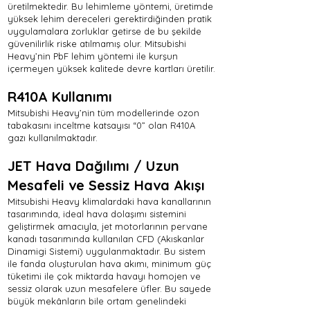
üretilmektedir. Bu lehimleme yöntemi, üretimde
yüksek lehim dereceleri gerektirdiğinden pratik
uygulamalara zorluklar getirse de bu şekilde
güvenilirlik riske atılmamış olur. Mitsubishi
Heavy’nin PbF lehim yöntemi ile kurşun
içermeyen yüksek kalitede devre kartları üretilir.
R410A Kullanımı
Mitsubishi Heavy’nin tüm modellerinde ozon
tabakasını inceltme katsayısı “0” olan R410A
gazı kullanılmaktadır.
JET Hava Dağılımı / Uzun
Mesafeli ve Sessiz Hava Akışı
Mitsubishi Heavy klimalardaki hava kanallarının
tasarımında, ideal hava dolaşımı sistemini
geliştirmek amacıyla, jet motorlarının pervane
kanadı tasarımında kullanılan CFD (Akıskanlar
Dinamigi Sistemi) uygulanmaktadır. Bu sistem
ile fanda oluşturulan hava akımı, minimum güç
tüketimi ile çok miktarda havayı homojen ve
sessiz olarak uzun mesafelere üfler. Bu sayede
büyük mekânların bile ortam genelindeki