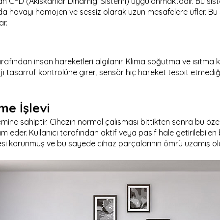
n CFD (Akıskanlar Dinamigi Sistemi) uygulanmaktadır. Bu sist
da havayı homojen ve sessiz olarak uzun mesafelere üfler. Bu
ar.
arafından insan hareketleri algılanır. Klima soğutma ve ısıtma 
rji tasarruf kontrolüne girer, sensör hiç hareket tespit etmedi
me İşlevi
emine sahiptir. Cihazın normal çalısması bittikten sonra bu öze
eder. Kullanıcı tarafından aktif veya pasif hale getirilebilen
si korunmuş ve bu sayede cihaz parçalarının ömrü uzamış olu