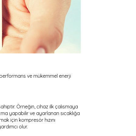
ksek performans ve mükemmel enerji
sahiptir. Örneğin, cihaz ilk çalısmaya
tma yapabilir ve ayarlanan sıcaklığa
apmak için kompresör hızını
rdımcı olur.