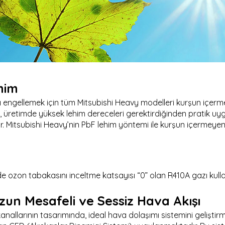
him
ı engellemek için tüm Mitsubishi Heavy modelleri kurşun içer
, üretimde yüksek lehim dereceleri gerektirdiğinden pratik uy
olur. Mitsubishi Heavy’nin PbF lehim yöntemi ile kurşun içermeye
e ozon tabakasını inceltme katsayısı “0” olan R410A gazı kulla
zun Mesafeli ve Sessiz Hava Akışı
nallarının tasarımında, ideal hava dolaşımı sistemini geliştir