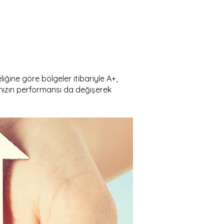
iğine göre bölgeler itibariyle A+,
anızın performansı da değişerek