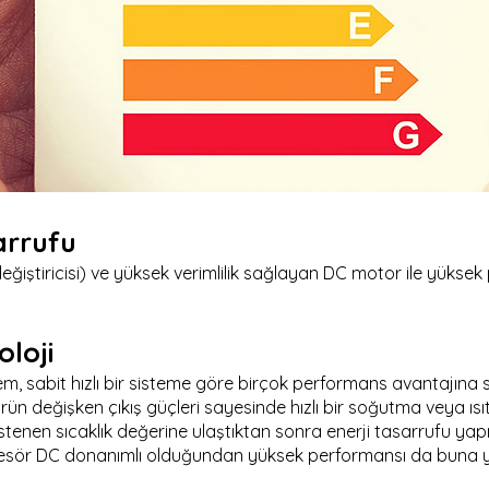
arrufu
sı değiştiricisi) ve yüksek verimlilik sağlayan DC motor ile yü
loji
istem, sabit hızlı bir sisteme göre birçok performans avantajına 
 değişken çıkış güçleri sayesinde hızlı bir soğutma veya ısı
az istenen sıcaklık değerine ulaştıktan sonra enerji tasarrufu y
esör DC donanımlı olduğundan yüksek performansı da buna ya