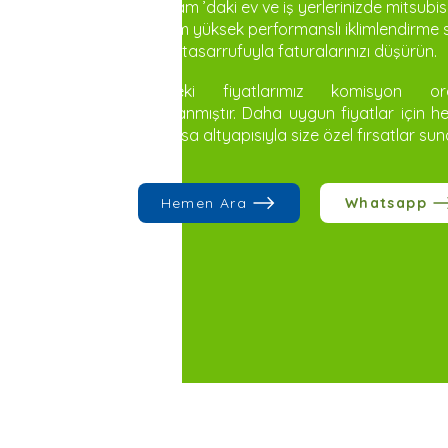
Saricam ’daki ev ve iş yerlerinizde mitsubis
ile hem yüksek performanslı iklimlendirme
enerji tasarrufuyla faturalarınızı düşürün.
Sitedeki fiyatlarımız komisyon or
ayarlanmıştır. Daha uygun fiyatlar için h
Teknosa altyapısıyla size özel fırsatlar sun
Hemen Ara
Whatsapp