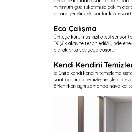
pervane kanadı tasarımında kullanıla
minimum güç tüketimi ile çok miktar
ortam genelindeki konfor kalitesi art
Eco Çalışma
Üniteye kurulmuş kızıl ötesi sensör t
Düşük aktivite tespit edildiğinde ene
olarak orta seviyeye düşürür.
Kendi Kendini Temizle
İç ünite kendi kendini temizleme sist
saat boyunca temizleme işlemi devam 
önlenirken aynı zamanda hava kalite