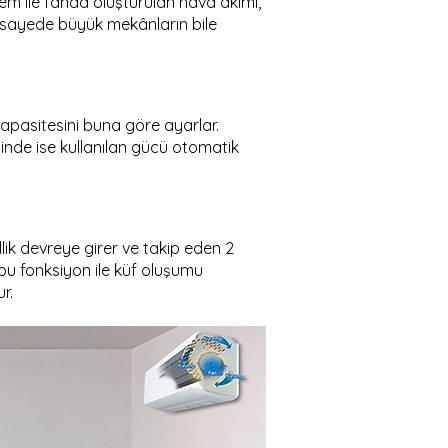
em ile fanda oluşturulan hava akımı,
 sayede büyük mekânların bile
kapasitesini buna göre ayarlar.
ğinde ise kullanılan gücü otomatik
llik devreye girer ve takip eden 2
 bu fonksiyon ile küf oluşumu
r.