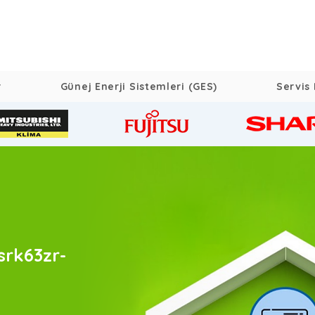
r
Günej Enerji Sistemleri (GES)
Servis 
srk63zr-