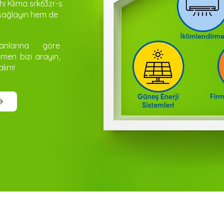
hi Klima srk63zr-s
 sağlayın hem de
anlarına göre
emen bizi arayın,
alım!