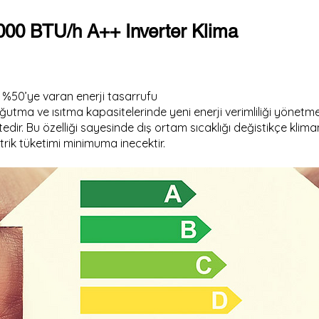
000 BTU/h A++ Inverter Klima
 %50’ye varan enerji tasarrufu
ğutma ve ısıtma kapasitelerinde yeni enerji verimliliği yönetmel
dir. Bu özelliği sayesinde dış ortam sıcaklığı değistikçe klim
rik tüketimi minimuma inecektir.