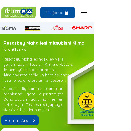
Mağaza
Resatbey Mahallesi mitsubishi Klima
srk50zs-s
Resatbey Mahallesindeki ev ve iş
yerlerinizde mitsubishi Klima srk50zs-s
ile hem yüksek performanslı
iklimlendirme sağlayın hem de enerji
tasarrufuyla faturalarınızı düşürün.
Sitedeki fiyatlarımız komisyon
oranlarına göre ayarlanmıştır.
Daha uygun fiyatlar için hemen
bizi arayın, Teknosa altyapısıyla
size özel fırsatlar sunalım!
Hemen Ara