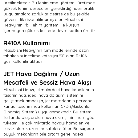
üretilmektedir. Bu lehimleme yöntemi, üretimde
yüksek lehim dereceleri gerektirdiğinden pratik
uygulamalara zorluklar getirse de bu şekilde
güvenilirlik riske atılmamış olur. Mitsubishi
Heavy’nin PbF lehim yöntemi ile kurşun
içermeyen yüksek kalitede devre kartları üretilir.
R410A Kullanımı
Mitsubishi Heavy’nin tüm modellerinde ozon
tabakasını inceltme katsayısı “0” olan R410A
gazı kullanılmaktadır.
JET Hava Dağılımı / Uzun
Mesafeli ve Sessiz Hava Akışı
Mitsubishi Heavy klimalardaki hava kanallarının
tasarımında, ideal hava dolaşımı sistemini
geliştirmek amacıyla, jet motorlarının pervane
kanadı tasarımında kullanılan CFD (Akıskanlar
Dinamigi Sistemi) uygulanmaktadır. Bu sistem
ile fanda oluşturulan hava akımı, minimum güç
tüketimi ile çok miktarda havayı homojen ve
sessiz olarak uzun mesafelere üfler. Bu sayede
büyük mekânların bile ortam genelindeki