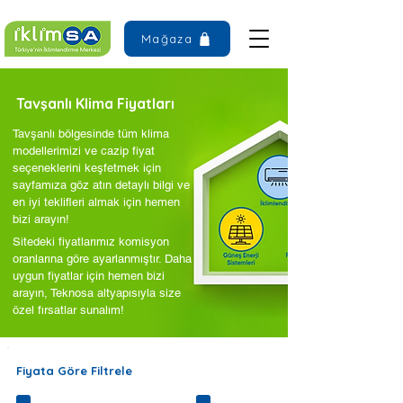
Mağaza
Tavşanlı Klima Fiyatları
Tavşanlı bölgesinde tüm klima
modellerimizi ve cazip fiyat
seçeneklerini keşfetmek için
sayfamıza göz atın detaylı bilgi ve
en iyi teklifleri almak için hemen
bizi arayın!
Sitedeki fiyatlarımız komisyon
oranlarına göre ayarlanmıştır. Daha
uygun fiyatlar için hemen bizi
arayın, Teknosa altyapısıyla size
özel fırsatlar sunalım!
Fiyata Göre Filtrele