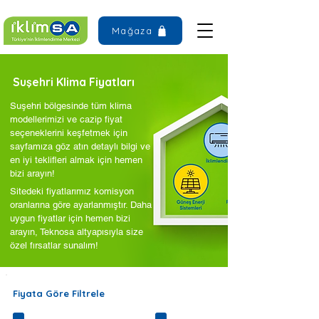
Mağaza
Suşehri Klima Fiyatları
Suşehri bölgesinde tüm klima
modellerimizi ve cazip fiyat
seçeneklerini keşfetmek için
sayfamıza göz atın detaylı bilgi ve
en iyi teklifleri almak için hemen
bizi arayın!
Sitedeki fiyatlarımız komisyon
oranlarına göre ayarlanmıştır. Daha
uygun fiyatlar için hemen bizi
arayın, Teknosa altyapısıyla size
özel fırsatlar sunalım!
Fiyata Göre Filtrele