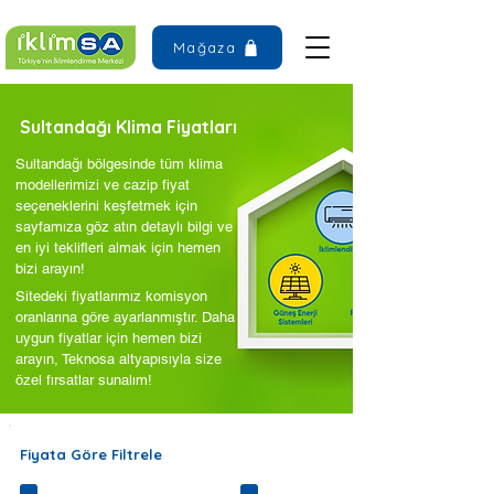
Mağaza
Sultandağı Klima Fiyatları
Sultandağı bölgesinde tüm klima
modellerimizi ve cazip fiyat
seçeneklerini keşfetmek için
sayfamıza göz atın detaylı bilgi ve
en iyi teklifleri almak için hemen
bizi arayın!
Sitedeki fiyatlarımız komisyon
oranlarına göre ayarlanmıştır. Daha
uygun fiyatlar için hemen bizi
arayın, Teknosa altyapısıyla size
özel fırsatlar sunalım!
Fiyata Göre Filtrele