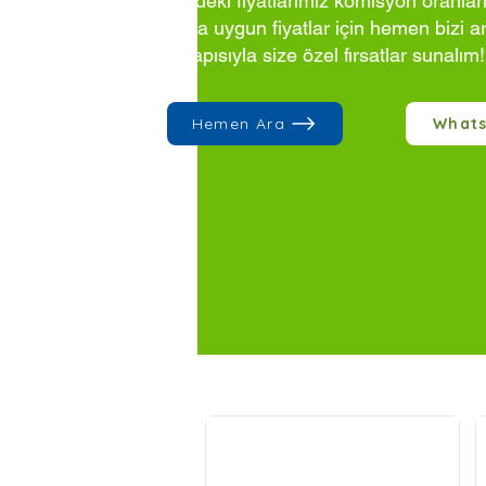
Sitedeki fiyatlarımız komisyon oranlar
Daha uygun fiyatlar için hemen bizi a
altyapısıyla size özel fırsatlar sunalım!
Hemen Ara
What