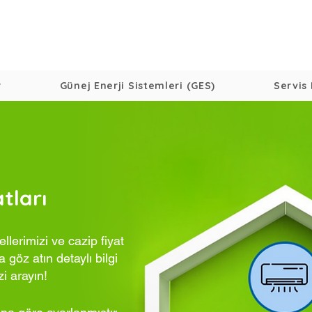
r
Günej Enerji Sistemleri (GES)
Servis 
tları
lerimizi ve cazip fiyat
 göz atın detaylı bilgi
zi arayın!