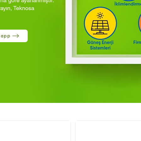
ına göre ayarlanmıştır.
rayın, Teknosa
sapp