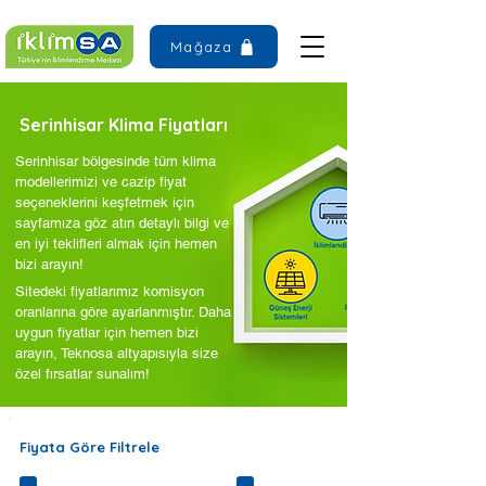
Mağaza
Serinhisar Klima Fiyatları
Serinhisar bölgesinde tüm klima
modellerimizi ve cazip fiyat
seçeneklerini keşfetmek için
sayfamıza göz atın detaylı bilgi ve
en iyi teklifleri almak için hemen
bizi arayın!
Sitedeki fiyatlarımız komisyon
oranlarına göre ayarlanmıştır. Daha
uygun fiyatlar için hemen bizi
arayın, Teknosa altyapısıyla size
özel fırsatlar sunalım!
Fiyata Göre Filtrele