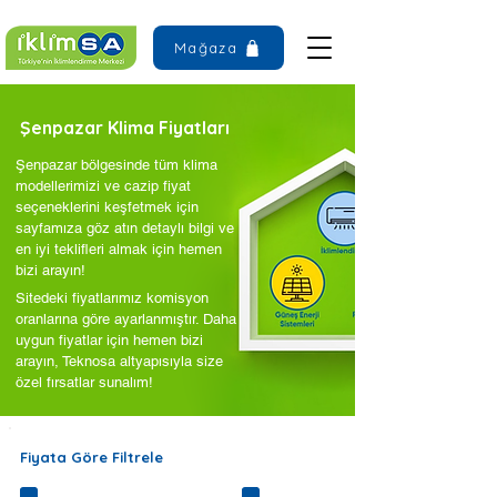
Mağaza
Şenpazar Klima Fiyatları
Şenpazar bölgesinde tüm klima
modellerimizi ve cazip fiyat
seçeneklerini keşfetmek için
sayfamıza göz atın detaylı bilgi ve
en iyi teklifleri almak için hemen
bizi arayın!
Sitedeki fiyatlarımız komisyon
oranlarına göre ayarlanmıştır. Daha
uygun fiyatlar için hemen bizi
arayın, Teknosa altyapısıyla size
özel fırsatlar sunalım!
Fiyata Göre Filtrele