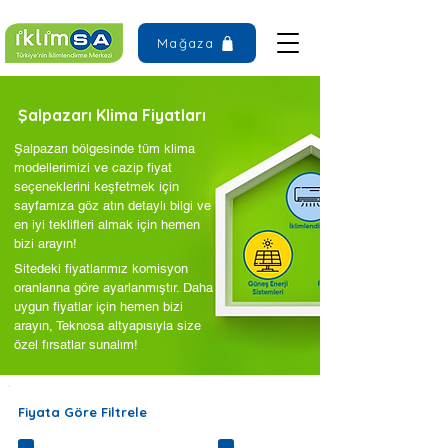
Mağaza
Şalpazarı Klima Fiyatları
Şalpazarı bölgesinde tüm klima
modellerimizi ve cazip fiyat
seçeneklerini keşfetmek için
sayfamıza göz atın detaylı bilgi ve
en iyi teklifleri almak için hemen
bizi arayın!
Sitedeki fiyatlarımız komisyon
oranlarına göre ayarlanmıştır. Daha
uygun fiyatlar için hemen bizi
arayın, Teknosa altyapısıyla size
özel fırsatlar sunalım!
Fiyata Göre Filtrele