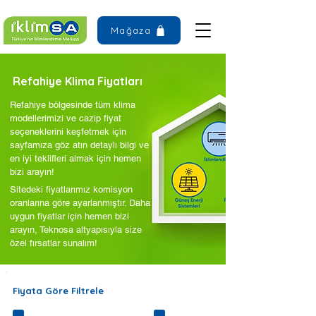
Mağaza
Refahiye Klima Fiyatları
Refahiye bölgesinde tüm klima
modellerimizi ve cazip fiyat
seçeneklerini keşfetmek için
sayfamıza göz atın detaylı bilgi ve
en iyi teklifleri almak için hemen
bizi arayın!
Sitedeki fiyatlarımız komisyon
oranlarına göre ayarlanmıştır. Daha
uygun fiyatlar için hemen bizi
arayın, Teknosa altyapısıyla size
özel fırsatlar sunalım!
Fiyata Göre Filtrele