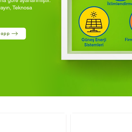
ına göre ayarlanmıştır.
rayın, Teknosa
sapp