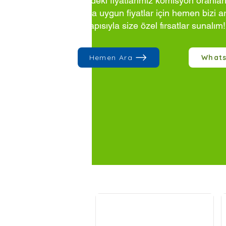
Sitedeki fiyatlarımız komisyon oranlar
Daha uygun fiyatlar için hemen bizi a
altyapısıyla size özel fırsatlar sunalım!
Hemen Ara
What