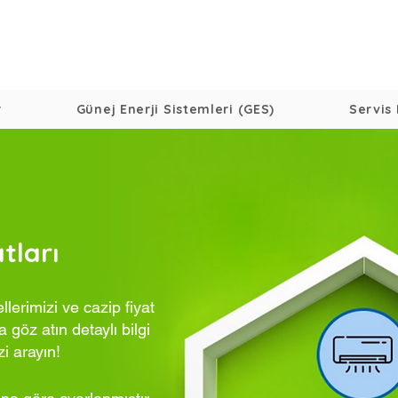
r
Günej Enerji Sistemleri (GES)
Servis 
tları
erimizi ve cazip fiyat
 göz atın detaylı bilgi
zi arayın!