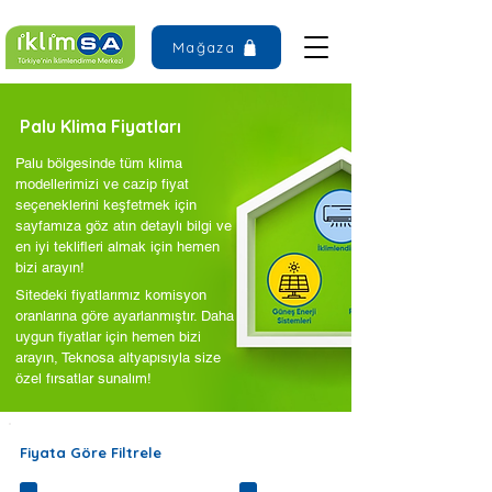
Mağaza
Palu Klima Fiyatları
Palu bölgesinde tüm klima
modellerimizi ve cazip fiyat
seçeneklerini keşfetmek için
sayfamıza göz atın detaylı bilgi ve
en iyi teklifleri almak için hemen
bizi arayın!
Sitedeki fiyatlarımız komisyon
oranlarına göre ayarlanmıştır. Daha
uygun fiyatlar için hemen bizi
arayın, Teknosa altyapısıyla size
özel fırsatlar sunalım!
Fiyata Göre Filtrele