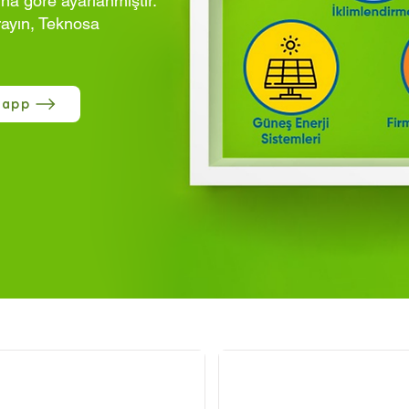
ına göre ayarlanmıştır.
rayın, Teknosa
sapp