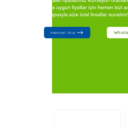
Sitedeki fiyatlarımız komisyon oranlar
Daha uygun fiyatlar için hemen bizi a
altyapısıyla size özel fırsatlar sunalım!
Hemen Ara
What