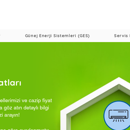
r
Günej Enerji Sistemleri (GES)
Servis 
atları
lerimizi ve cazip fiyat
 göz atın detaylı bilgi
zi arayın!