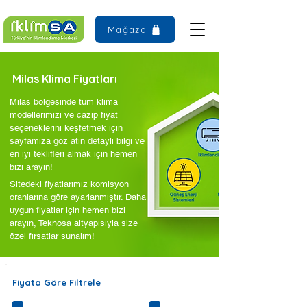
Mağaza
Milas Klima Fiyatları
Milas bölgesinde tüm klima
modellerimizi ve cazip fiyat
seçeneklerini keşfetmek için
sayfamıza göz atın detaylı bilgi ve
en iyi teklifleri almak için hemen
bizi arayın!
Sitedeki fiyatlarımız komisyon
oranlarına göre ayarlanmıştır. Daha
uygun fiyatlar için hemen bizi
arayın, Teknosa altyapısıyla size
özel fırsatlar sunalım!
Fiyata Göre Filtrele