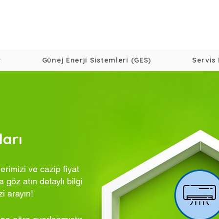
r
Günej Enerji Sistemleri (GES)
Servis 
ları
rimizi ve cazip fiyat
 göz atın detaylı bilgi
zi arayın!