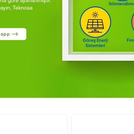
ına göre ayarlanmıştır.
rayın, Teknosa
sapp