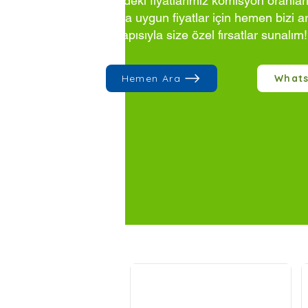
Sitedeki fiyatlarımız komisyon oranlar
Daha uygun fiyatlar için hemen bizi a
altyapısıyla size özel fırsatlar sunalım!
Hemen Ara
What