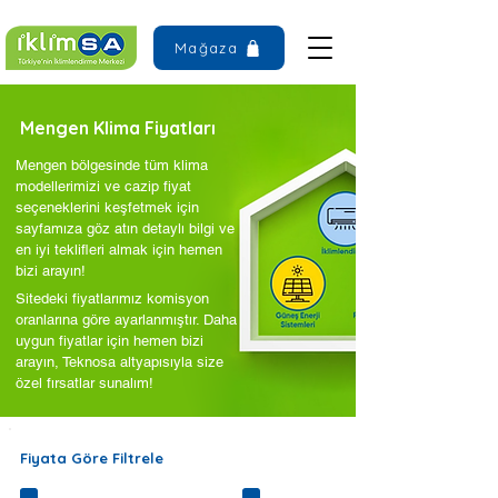
Mağaza
Mengen Klima Fiyatları
Mengen bölgesinde tüm klima
modellerimizi ve cazip fiyat
seçeneklerini keşfetmek için
sayfamıza göz atın detaylı bilgi ve
en iyi teklifleri almak için hemen
bizi arayın!
Sitedeki fiyatlarımız komisyon
oranlarına göre ayarlanmıştır. Daha
uygun fiyatlar için hemen bizi
arayın, Teknosa altyapısıyla size
özel fırsatlar sunalım!
Fiyata Göre Filtrele