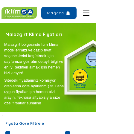
Mağaza
Malazgirt Klima Fiyatları
Malazgirt bölgesinde tüm klima
modellerimizi ve cazip fiyat
seçeneklerini keşfetmek için
sayfamıza göz atın detaylı bilgi ve
en iyi teklifleri almak için hemen
bizi arayın!
Sitedeki fiyatlarımız komisyon
oranlarına göre ayarlanmıştır. Daha
uygun fiyatlar için hemen bizi
arayın, Teknosa altyapısıyla size
özel fırsatlar sunalım!
Fiyata Göre Filtrele