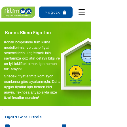
Mağaza
Konak Klima Fiyatları
Konak bölgesinde tüm klima
modellerimizi ve cazip fiyat
seçeneklerini keşfetmek için
sayfamıza göz atın detaylı bilgi ve
en iyi teklifleri almak için hemen
bizi arayın!
Sitedeki fiyatlarımız komisyon
oranlarına göre ayarlanmıştır. Daha
uygun fiyatlar için hemen bizi
arayın, Teknosa altyapısıyla size
özel fırsatlar sunalım!
Fiyata Göre Filtrele