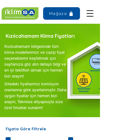
Mağaza
Kızılcahamam Klima Fiyatları
Kızılcahamam bölgesinde tüm
klima modellerimizi ve cazip fiyat
seçeneklerini keşfetmek için
sayfamıza göz atın detaylı bilgi ve
en iyi teklifleri almak için hemen
bizi arayın!
Sitedeki fiyatlarımız komisyon
oranlarına göre ayarlanmıştır. Daha
uygun fiyatlar için hemen bizi
arayın, Teknosa altyapısıyla size
özel fırsatlar sunalım!
Fiyata Göre Filtrele