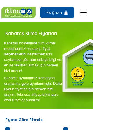
Mağaza
Kabataş Klima Fiyatları
Kabataş bölgesinde tüm klima
modellerimizi ve cazip fiyat
seçeneklerini keşfetmek için
sayfamıza göz atın detaylı bilgi ve
en iyi teklifleri almak için hemen
bizi arayın!
Sitedeki fiyatlarımız komisyon
oranlarına göre ayarlanmıştır. Daha
uygun fiyatlar için hemen bizi
arayın, Teknosa altyapısıyla size
özel fırsatlar sunalım!
Fiyata Göre Filtrele