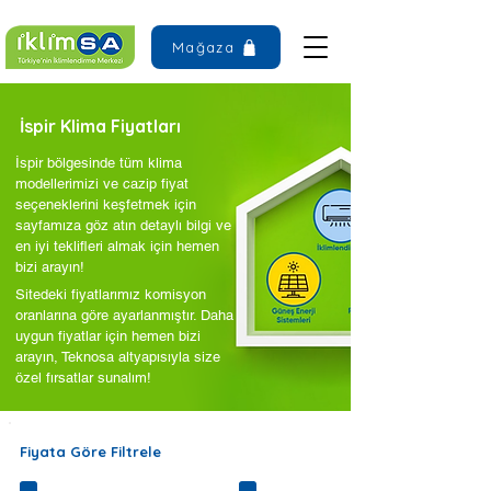
Mağaza
İspir Klima Fiyatları
İspir bölgesinde tüm klima
modellerimizi ve cazip fiyat
seçeneklerini keşfetmek için
sayfamıza göz atın detaylı bilgi ve
en iyi teklifleri almak için hemen
bizi arayın!
Sitedeki fiyatlarımız komisyon
oranlarına göre ayarlanmıştır. Daha
uygun fiyatlar için hemen bizi
arayın, Teknosa altyapısıyla size
özel fırsatlar sunalım!
Fiyata Göre Filtrele