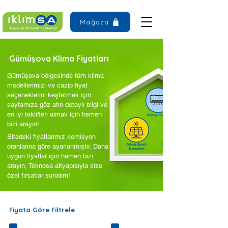
Mağaza
Gümüşova Klima Fiyatları
Gümüşova bölgesinde tüm klima
modellerimizi ve cazip fiyat
seçeneklerini keşfetmek için
sayfamıza göz atın detaylı bilgi ve
en iyi teklifleri almak için hemen
bizi arayın!
Sitedeki fiyatlarımız komisyon
oranlarına göre ayarlanmıştır. Daha
uygun fiyatlar için hemen bizi
arayın, Teknosa altyapısıyla size
özel fırsatlar sunalım!
Fiyata Göre Filtrele