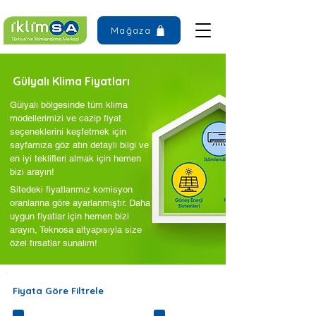
Mağaza
Gülyalı Klima Fiyatları
Gülyalı bölgesinde tüm klima
modellerimizi ve cazip fiyat
seçeneklerini keşfetmek için
sayfamıza göz atın detaylı bilgi ve
en iyi teklifleri almak için hemen
bizi arayın!
Sitedeki fiyatlarımız komisyon
oranlarına göre ayarlanmıştır. Daha
uygun fiyatlar için hemen bizi
arayın, Teknosa altyapısıyla size
özel fırsatlar sunalım!
Fiyata Göre Filtrele