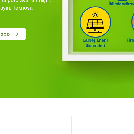
ına göre ayarlanmıştır.
rayın, Teknosa
sapp