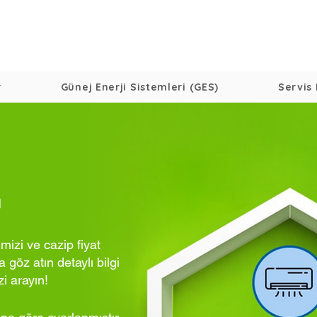
r
Günej Enerji Sistemleri (GES)
Servis 
ı
izi ve cazip fiyat
 göz atın detaylı bilgi
zi arayın!