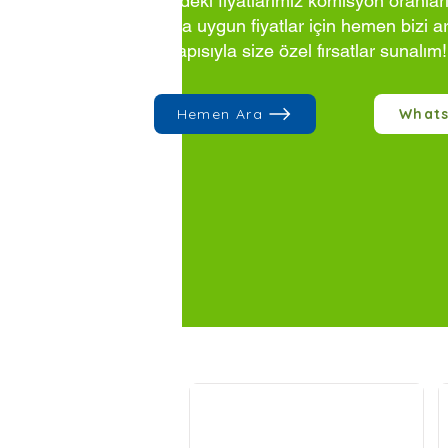
Sitedeki fiyatlarımız komisyon oranlar
Daha uygun fiyatlar için hemen bizi a
altyapısıyla size özel fırsatlar sunalım!
Hemen Ara
What