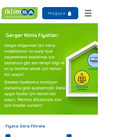
Mağaza
Gerger Klima Fiyatları
Gerger bölgesinde tüm klima
modellerimizi ve cazip fiyat
seçeneklerini keşfetmek için
sayfamıza göz atın detaylı bilgi ve
en iyi teklifleri almak için hemen
bizi arayın!
Sitedeki fiyatlarımız komisyon
oranlarına göre ayarlanmıştır. Daha
uygun fiyatlar için hemen bizi
arayın, Teknosa altyapısıyla size
özel fırsatlar sunalım!
Fiyata Göre Filtrele