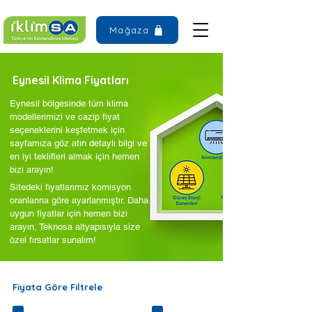
Mağaza
Eynesil Klima Fiyatları
Eynesil bölgesinde tüm klima
modellerimizi ve cazip fiyat
seçeneklerini keşfetmek için
sayfamıza göz atın detaylı bilgi ve
en iyi teklifleri almak için hemen
bizi arayın!
Sitedeki fiyatlarımız komisyon
oranlarına göre ayarlanmıştır. Daha
uygun fiyatlar için hemen bizi
arayın, Teknosa altyapısıyla size
özel fırsatlar sunalım!
Fiyata Göre Filtrele