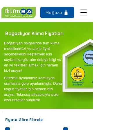
Mağaza
Boğazlıyan Klima Fiyatları
Boğazlıyan bölgesinde tüm klima
modellerimizi ve cazip fiyat
seçeneklerini keşfetmek için
sayfamıza göz atın detaylı bilgi ve
en iyi teklifleri almak için hemen
bizi arayın!
Sitedeki fiyatlarımız komisyon
oranlarına göre ayarlanmıştır. Daha
uygun fiyatlar için hemen bizi
arayın, Teknosa altyapısıyla size
özel fırsatlar sunalım!
Fiyata Göre Filtrele