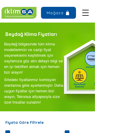
Mağaza
Beydağ Klima Fiyatları
Beydağ bölgesinde tüm klima
modellerimizi ve cazip fiyat
seçeneklerini keşfetmek için
sayfamıza göz atın detaylı bilgi ve
en iyi teklifleri almak için hemen
bizi arayın!
Sitedeki fiyatlarımız komisyon
oranlarına göre ayarlanmıştır. Daha
uygun fiyatlar için hemen bizi
arayın, Teknosa altyapısıyla size
özel fırsatlar sunalım!
Fiyata Göre Filtrele